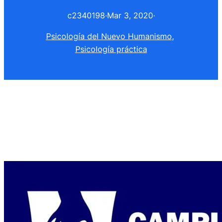
c2340198
·
Mar 3, 2020
·
Psicología del Nuevo Humanismo
, 
Psicología práctica