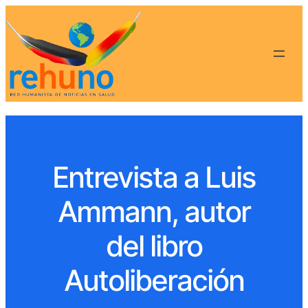
Entrevista a Luis
Ammann, autor
del libro
Autoliberación