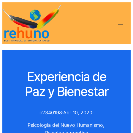
Experiencia de
Paz y Bienestar
c2340198
·
Abr 10, 2020
·
Psicología del Nuevo Humanismo
, 
Psicología práctica