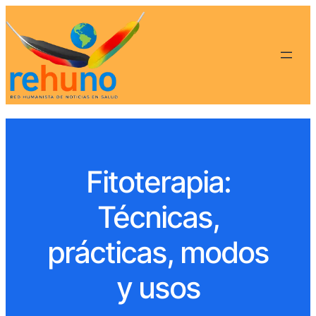
Fitoterapia:
Técnicas,
prácticas, modos
y usos