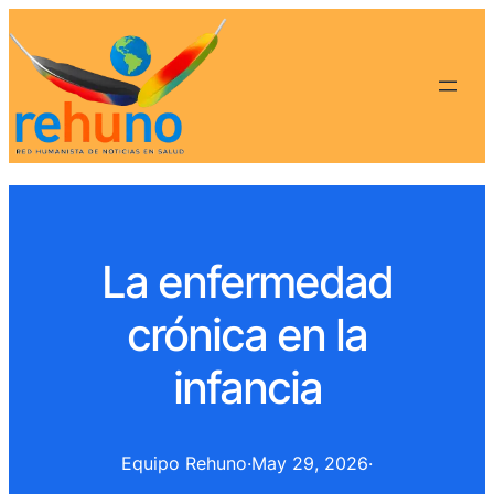
La enfermedad
crónica en la
infancia
Equipo Rehuno
·
May 29, 2026
·