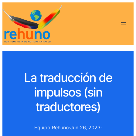
La traducción de
impulsos (sin
traductores)
Equipo Rehuno
·
Jun 26, 2023
·