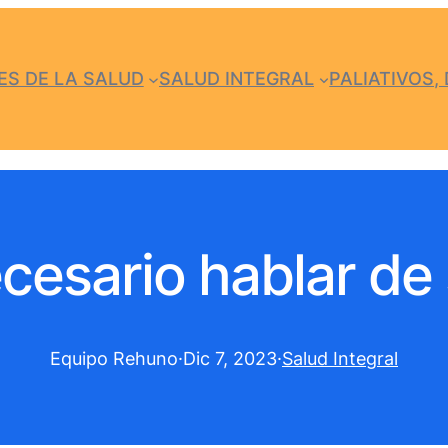
S DE LA SALUD
SALUD INTEGRAL
PALIATIVOS, 
cesario hablar de 
Equipo Rehuno
·
Dic 7, 2023
·
Salud Integral