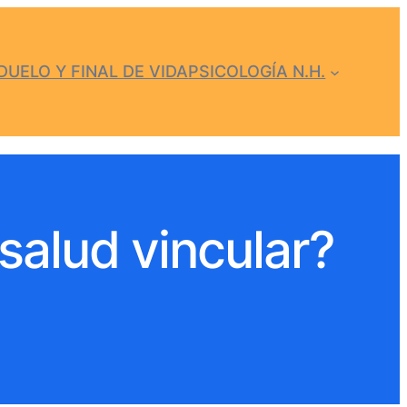
DUELO Y FINAL DE VIDA
PSICOLOGÍA N.H.
salud vincular?