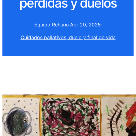
pérdidas y duelos
Equipo Rehuno
·
Abr 20, 2025
·
Cuidados paliativos, duelo y final de vida