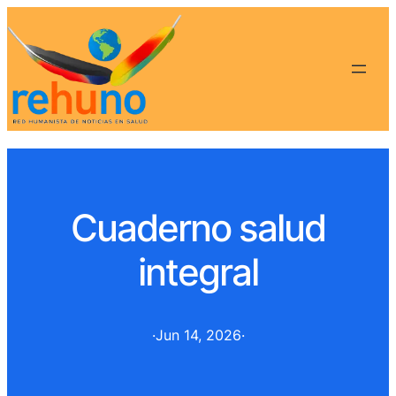
Cuaderno salud
integral
·
Jun 14, 2026
·