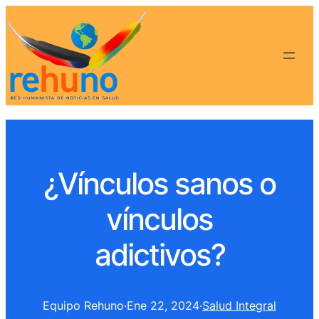
¿Vínculos sanos o
vínculos
adictivos?
Equipo Rehuno
·
Ene 22, 2024
·
Salud Integral