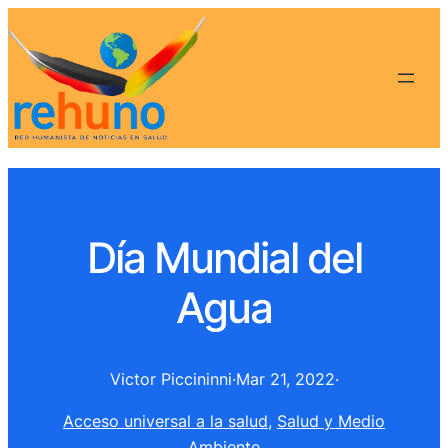
Día Mundial del
Agua
Victor Piccininni
·
Mar 21, 2022
·
Acceso universal a la salud
, 
Salud y Medio
Ambiente