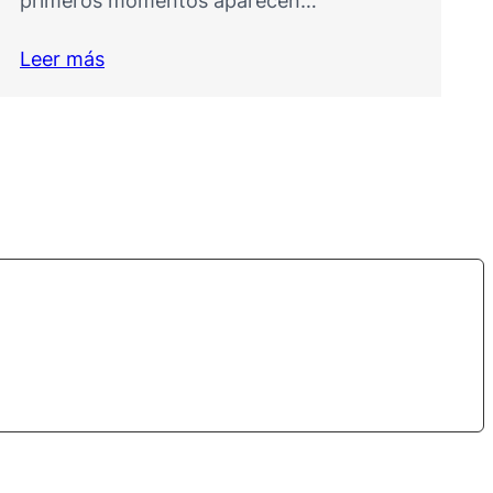
la presentación online de los “Cuadernos
para Humanizar la…
Leer más