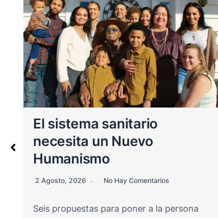
Los cuidados paliativos
13 Julio, 2026
No Hay Comentarios
El término cuidado paliativo (CP) deriva
del latín, haciendo referencia al manto que
se utilizaba…